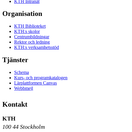
KTH Intranät
Organisation
KTH Biblioteket
KTH:s skolor
Centrumbildningar
Rektor och ledning
KTH:s verksamhetsstöd
Tjänster
Schema
Kurs- och programkatalogen
Lärplattformen Canvas
Webbmejl
Kontakt
KTH
100 44 Stockholm