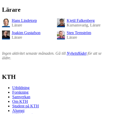
Lärare
Hans Lindetorp
Kjetil Falkenberg
Lärare
Kursansvarig, Lärare
Joakim Gustafson
Sten Ternström
Lärare
Lärare
Ingen aktivitet senaste månaden. Gå till
Nyhetsflödet
för att se
äldre.
KTH
Utbildning
Forskning
Samverkan
Om KTH
Student på KTH
Alumni