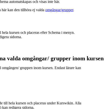
hema automatskapas och visas inte här.
a här kan den tillhöra ej valda
omgångar/grupper
.
ill hela kursen och placeras efter Schema i menyn.
digera sidorna.
ina valda omgångar/ grupper inom kursen
till omgången/ gruppen inom kursen. Endast lärare kan
de till hela kursen och placeras under Kurswikin. Alla
e) kan redigera sidorna.