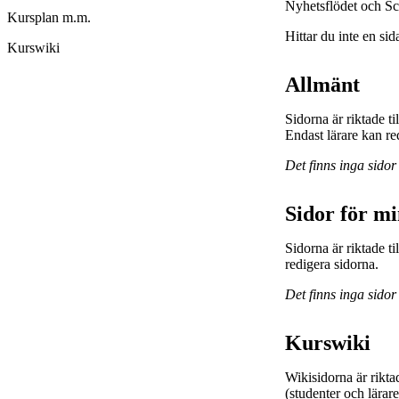
Nyhetsflödet och Sc
Kursplan m.m.
Hittar du inte en sid
Kurswiki
Allmänt
Sidorna är riktade t
Endast lärare kan re
Det finns inga sidor
Sidor för m
Sidorna är riktade 
redigera sidorna.
Det finns inga sidor
Kurswiki
Wikisidorna är rikta
(studenter och lärar