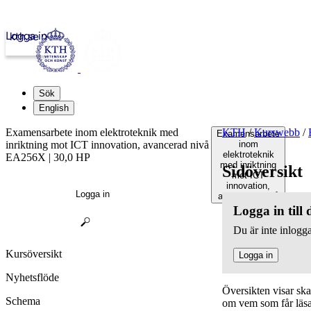
Logga in
kth.se
Sök
English
Examensarbete inom elektroteknik med
KTH
/
Kurswebb
/
Examensarbete
inriktning mot ICT innovation, avancerad nivå
inom
elektroteknik
EA256X | 30,0 HP
med inriktning
Sidöversikt
mot ICT
innovation,
Logga in
avancerad nivå
Logga in till
Du är inte inlogga
Kursöversikt
Logga in
Nyhetsflöde
Översikten visar sk
Schema
om vem som får läsa,