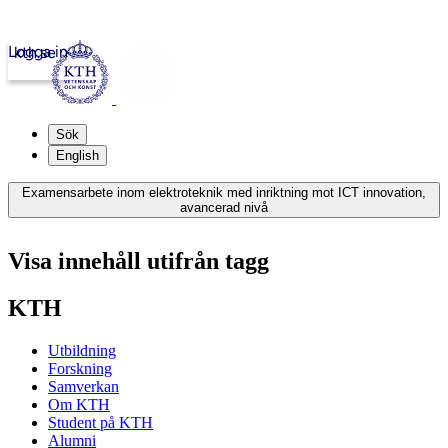
Logga in
kth.se
Sök
English
Examensarbete inom elektroteknik med inriktning mot ICT innovation,
avancerad nivå
Visa innehåll utifrån tagg
KTH
Utbildning
Forskning
Samverkan
Om KTH
Student på KTH
Alumni