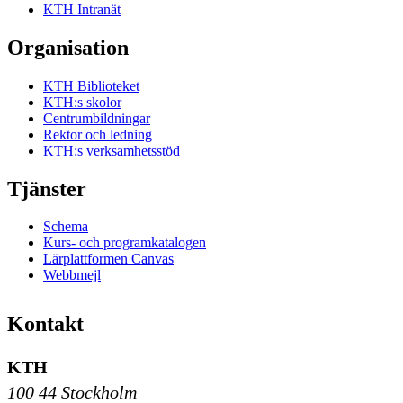
KTH Intranät
Organisation
KTH Biblioteket
KTH:s skolor
Centrumbildningar
Rektor och ledning
KTH:s verksamhetsstöd
Tjänster
Schema
Kurs- och programkatalogen
Lärplattformen Canvas
Webbmejl
Kontakt
KTH
100 44 Stockholm