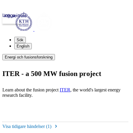
Logga in
kth.se
Sök
English
Energi och fusionsforskning
ITER - a 500 MW fusion project
Learn about the fusion project
ITER
, the world's largest energy
research facility.
Visa tidigare händelser (
1
)