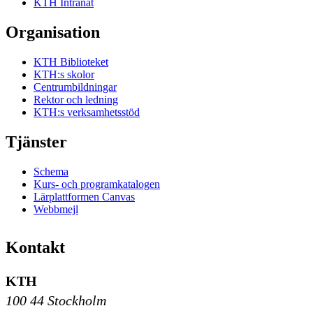
KTH Intranät
Organisation
KTH Biblioteket
KTH:s skolor
Centrumbildningar
Rektor och ledning
KTH:s verksamhetsstöd
Tjänster
Schema
Kurs- och programkatalogen
Lärplattformen Canvas
Webbmejl
Kontakt
KTH
100 44 Stockholm