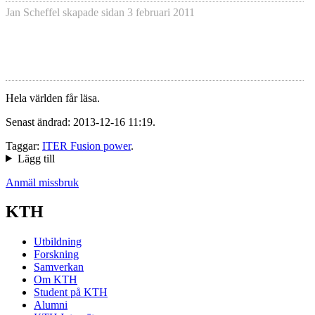
Jan Scheffel
skapade sidan
3 februari 2011
Hela världen får läsa.
Senast ändrad: 2013-12-16 11:19.
Taggar:
ITER Fusion power
.
Lägg till
Anmäl missbruk
KTH
Utbildning
Forskning
Samverkan
Om KTH
Student på KTH
Alumni