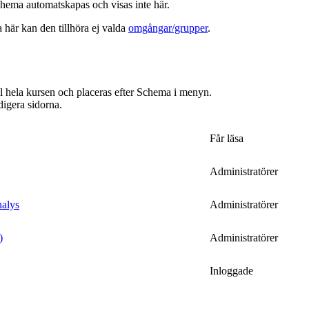
hema automatskapas och visas inte här.
a här kan den tillhöra ej valda
omgångar/grupper
.
ill hela kursen och placeras efter Schema i menyn.
digera sidorna.
Får läsa
Administratörer
nalys
Administratörer
)
Administratörer
Inloggade