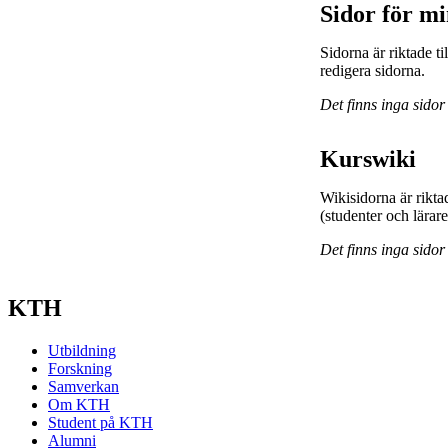
Sidor för m
Sidorna är riktade 
redigera sidorna.
Det finns inga sidor
Kurswiki
Wikisidorna är rikta
(studenter och lärar
Det finns inga sidor
KTH
Utbildning
Forskning
Samverkan
Om KTH
Student på KTH
Alumni