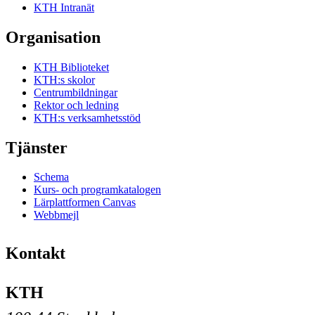
KTH Intranät
Organisation
KTH Biblioteket
KTH:s skolor
Centrumbildningar
Rektor och ledning
KTH:s verksamhetsstöd
Tjänster
Schema
Kurs- och programkatalogen
Lärplattformen Canvas
Webbmejl
Kontakt
KTH