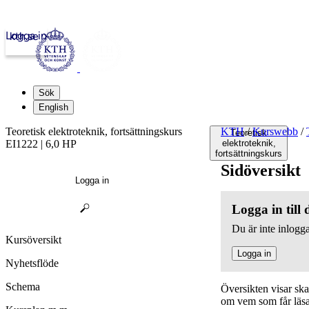
Logga in
kth.se
Sök
English
Teoretisk elektroteknik, fortsättningskurs
KTH
/
Kurswebb
/
Teoretisk
EI1222 | 6,0 HP
elektroteknik,
fortsättningskurs
Sidöversikt
Logga in
Logga in till
Du är inte inlogga
Kursöversikt
Logga in
Nyhetsflöde
Schema
Översikten visar sk
om vem som får läsa,