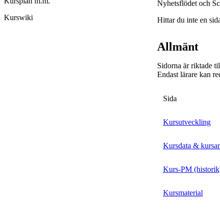
Kursplan m.m.
Nyhetsflödet och Sc
Kurswiki
Hittar du inte en sid
Allmänt
Sidorna är riktade t
Endast lärare kan re
Sida
Kursutveckling
Kursdata & kursa
Kurs-PM (historik
Kursmaterial