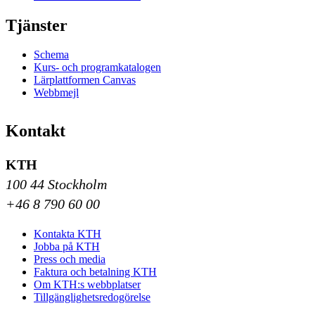
Tjänster
Schema
Kurs- och programkatalogen
Lärplattformen Canvas
Webbmejl
Kontakt
KTH
100 44 Stockholm
+46 8 790 60 00
Kontakta KTH
Jobba på KTH
Press och media
Faktura och betalning KTH
Om KTH:s webbplatser
Tillgänglighetsredogörelse