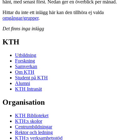
hänt, med senast först. Nedan ger en överblick per månad.
Hittar du inte ett inlägg här kan den tillhöra ej valda
omgångar/grupper
.
Det finns inga inlägg
KTH
Utbildning
Forskning
Samverkan
Om KTH
Student på KTH
Alumni
KTH Intranät
Organisation
KTH Biblioteket
KTH:s skolor
Centrumbildningar
Rektor och ledning
KTH:s verksamhetsstöd