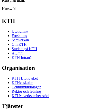
Kursplan m.m.
Kurswiki
KTH
Utbildning
Forskning
Samverkan
Om KTH
Student på KTH
Alumni
KTH Intranät
Organisation
KTH Biblioteket
KTH:s skolor
Centrumbildningar
Rektor och ledning
KTH:s verksamhetsstöd
Tjänster