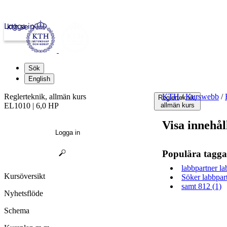
Logga in
kth.se
Sök
English
Reglerteknik, allmän kurs
KTH
/
Kurswebb
/
Reglerteknik,
EL1010 | 6,0 HP
allmän kurs
Visa innehål
Logga in
Populära tagga
labbpartner la
Kursöversikt
Söker labbpart
samt 812 (1)
Nyhetsflöde
Schema