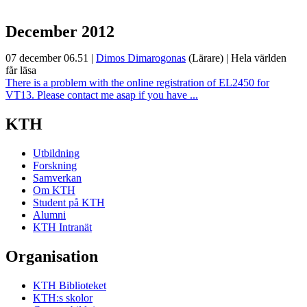
December 2012
07 december 06.51
|
Dimos Dimarogonas
(Lärare)
|
Hela världen
får läsa
There is a problem with the online registration of EL2450 for
VT13. Please contact me asap if you have ...
KTH
Utbildning
Forskning
Samverkan
Om KTH
Student på KTH
Alumni
KTH Intranät
Organisation
KTH Biblioteket
KTH:s skolor