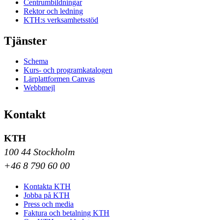
Centrumbildningar
Rektor och ledning
KTH:s verksamhetsstöd
Tjänster
Schema
Kurs- och programkatalogen
Lärplattformen Canvas
Webbmejl
Kontakt
KTH
100 44 Stockholm
+46 8 790 60 00
Kontakta KTH
Jobba på KTH
Press och media
Faktura och betalning KTH