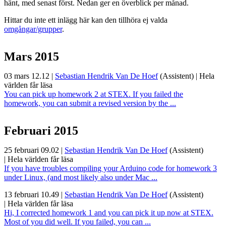
hänt, med senast först. Nedan ger en överblick per månad.
Hittar du inte ett inlägg här kan den tillhöra ej valda
omgångar/grupper
.
Mars 2015
03 mars 12.12
|
Sebastian Hendrik Van De Hoef
(Assistent)
|
Hela
världen får läsa
You can pick up homework 2 at STEX. If you failed the
homework, you can submit a revised version by the ...
Februari 2015
25 februari 09.02
|
Sebastian Hendrik Van De Hoef
(Assistent)
|
Hela världen får läsa
If you have troubles compiling your Arduino code for homework 3
under Linux, (and most likely also under Mac ...
13 februari 10.49
|
Sebastian Hendrik Van De Hoef
(Assistent)
|
Hela världen får läsa
Hi, I corrected homework 1 and you can pick it up now at STEX.
Most of you did well. If you failed, you can ...