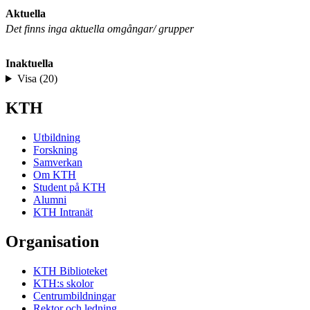
Aktuella
Det finns inga aktuella omgångar/ grupper
Inaktuella
Visa (20)
KTH
Utbildning
Forskning
Samverkan
Om KTH
Student på KTH
Alumni
KTH Intranät
Organisation
KTH Biblioteket
KTH:s skolor
Centrumbildningar
Rektor och ledning