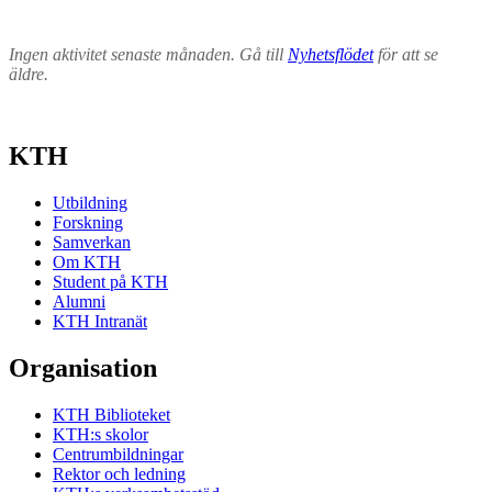
Ingen aktivitet senaste månaden. Gå till
Nyhetsflödet
för att se
äldre.
KTH
Utbildning
Forskning
Samverkan
Om KTH
Student på KTH
Alumni
KTH Intranät
Organisation
KTH Biblioteket
KTH:s skolor
Centrumbildningar
Rektor och ledning