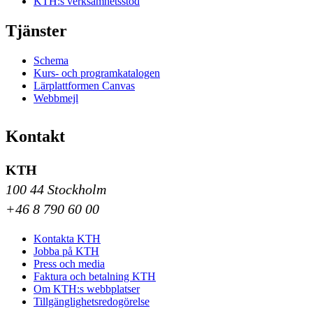
KTH:s verksamhetsstöd
Tjänster
Schema
Kurs- och programkatalogen
Lärplattformen Canvas
Webbmejl
Kontakt
KTH
100 44 Stockholm
+46 8 790 60 00
Kontakta KTH
Jobba på KTH
Press och media
Faktura och betalning KTH
Om KTH:s webbplatser
Tillgänglighetsredogörelse