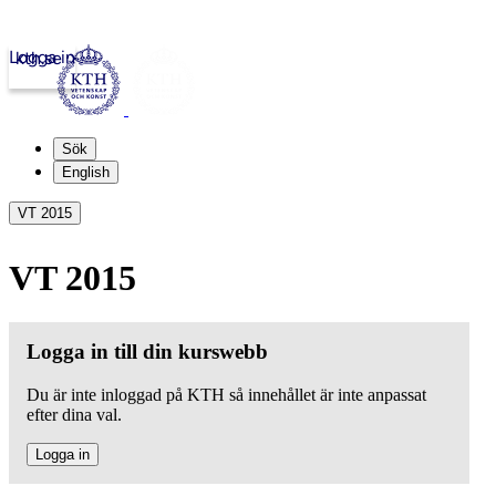
Logga in
kth.se
Sök
English
VT 2015
VT 2015
Logga in till din kurswebb
Du är inte inloggad på KTH så innehållet är inte anpassat
efter dina val.
Logga in