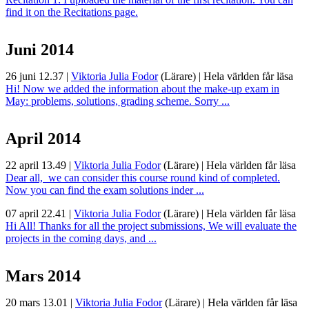
find it on the Recitations page.
Juni 2014
26 juni 12.37
|
Viktoria Julia Fodor
(Lärare)
|
Hela världen får läsa
Hi! Now we added the information about the make-up exam in
May: problems, solutions, grading scheme. Sorry ...
April 2014
22 april 13.49
|
Viktoria Julia Fodor
(Lärare)
|
Hela världen får läsa
Dear all, we can consider this course round kind of completed.
Now you can find the exam solutions inder ...
07 april 22.41
|
Viktoria Julia Fodor
(Lärare)
|
Hela världen får läsa
Hi All! Thanks for all the project submissions, We will evaluate the
projects in the coming days, and ...
Mars 2014
20 mars 13.01
|
Viktoria Julia Fodor
(Lärare)
|
Hela världen får läsa