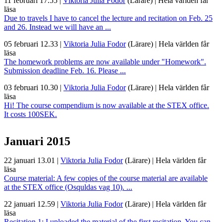
11 februari 17.55
|
Viktoria Julia Fodor
(Lärare)
|
Hela världen får
läsa
Due to travels I have to cancel the lecture and recitation on Feb. 25
and 26. Instead we will have an ...
05 februari 12.33
|
Viktoria Julia Fodor
(Lärare)
|
Hela världen får
läsa
The homework problems are now available under "Homework".
Submission deadline Feb. 16. Please ...
03 februari 10.30
|
Viktoria Julia Fodor
(Lärare)
|
Hela världen får
läsa
Hi! The course compendium is now available at the STEX office.
It costs 100SEK.
Januari 2015
22 januari 13.01
|
Viktoria Julia Fodor
(Lärare)
|
Hela världen får
läsa
Course material: A few copies of the course material are available
at the STEX office (Osquldas vag 10). ...
22 januari 12.59
|
Viktoria Julia Fodor
(Lärare)
|
Hela världen får
läsa
Recitation 1: I uploaded the material of the first recitation. You can