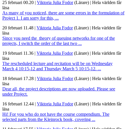
25 februari 00.20
|
Viktoria Julia Fodor
(Lärare)
|
Hela världen får
läsa
As many of you noticed, there are some errors in the formulation of
Project 1. I am sorry for this, ...
20 februari 11.48
|
Viktoria Julia Fodor
(Lärare)
|
Hela världen får
läsa
Since you need the theory of queuing networks for one of the
projects, I switch the order of the last two ...
19 februari 11.36
|
Viktoria Julia Fodor
(Lärare)
|
Hela världen får
läsa
The rescheduled lecture and recitation will be on Wednesday
March 4 10:15-12 and Thursday March 5 10:15-12. ...
18 februari 17.28
|
Viktoria Julia Fodor
(Lärare)
|
Hela världen får
läsa
Dear all, the project descriptions are now uploaded. Please see
under Project.
16 februari 12.44
|
Viktoria Julia Fodor
(Lärare)
|
Hela världen får
läsa
Hi! For you who do not have the course compendium. The
selected parts from the Kleinrock book, covering ...