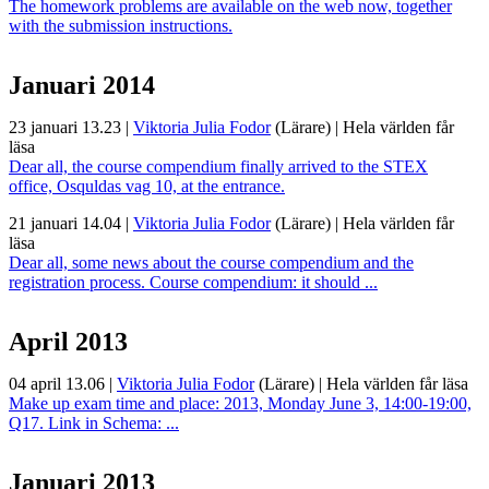
The homework problems are available on the web now, together
with the submission instructions.
Januari 2014
23 januari 13.23
|
Viktoria Julia Fodor
(Lärare)
|
Hela världen får
läsa
Dear all, the course compendium finally arrived to the STEX
office, Osquldas vag 10, at the entrance.
21 januari 14.04
|
Viktoria Julia Fodor
(Lärare)
|
Hela världen får
läsa
Dear all, some news about the course compendium and the
registration process. Course compendium: it should ...
April 2013
04 april 13.06
|
Viktoria Julia Fodor
(Lärare)
|
Hela världen får läsa
Make up exam time and place: 2013, Monday June 3, 14:00-19:00,
Q17. Link in Schema: ...
Januari 2013