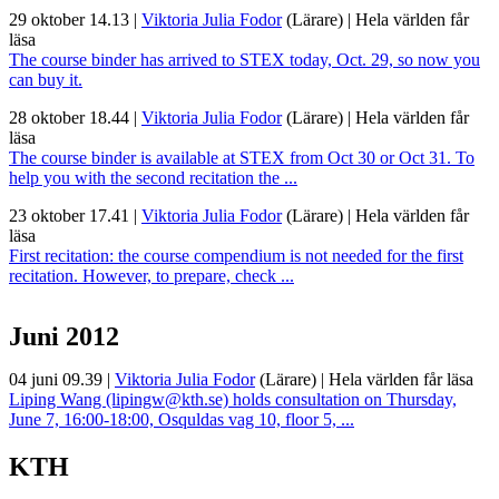
29 oktober 14.13
|
Viktoria Julia Fodor
(Lärare)
|
Hela världen får
läsa
The course binder has arrived to STEX today, Oct. 29, so now you
can buy it.
28 oktober 18.44
|
Viktoria Julia Fodor
(Lärare)
|
Hela världen får
läsa
The course binder is available at STEX from Oct 30 or Oct 31. To
help you with the second recitation the ...
23 oktober 17.41
|
Viktoria Julia Fodor
(Lärare)
|
Hela världen får
läsa
First recitation: the course compendium is not needed for the first
recitation. However, to prepare, check ...
Juni 2012
04 juni 09.39
|
Viktoria Julia Fodor
(Lärare)
|
Hela världen får läsa
Liping Wang (lipingw@kth.se) holds consultation on Thursday,
June 7, 16:00-18:00, Osquldas vag 10, floor 5, ...
KTH