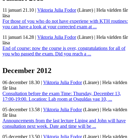
11 januari 21.10
|
Viktoria Julia Fodor
(Lärare)
|
Hela världen får
läsa
For those of you who do not have experiene with KTH routines:
you can have a look at your corrected exam at ...
11 januari 14.28
|
Viktoria Julia Fodor
(Lärare)
|
Hela världen får
läsa
End of course: now the course is over, congratulations for all of
you who passed the exam. Did you reach a ...
December 2012
06 december 18.30
|
Viktoria Julia Fodor
(Lärare)
|
Hela världen
får läsa
Consultation before the exam Time: Thursday, December 13,
17:00-19:00. Location: Lab room at Osquldas vag 10, ...
05 december 13.58
|
Viktoria Julia Fodor
(Lärare)
|
Hela världen
får läsa
Announcements from the last lecture Liping and John will have
consultation next week. Date and time will be ...
05 december 13.50
|
Viktoria Julia Fodor
(Lärare)
|
Hela världen