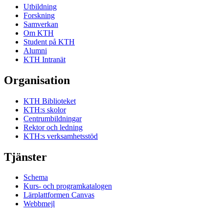
Utbildning
Forskning
Samverkan
Om KTH
Student på KTH
Alumni
KTH Intranät
Organisation
KTH Biblioteket
KTH:s skolor
Centrumbildningar
Rektor och ledning
KTH:s verksamhetsstöd
Tjänster
Schema
Kurs- och programkatalogen
Lärplattformen Canvas
Webbmejl