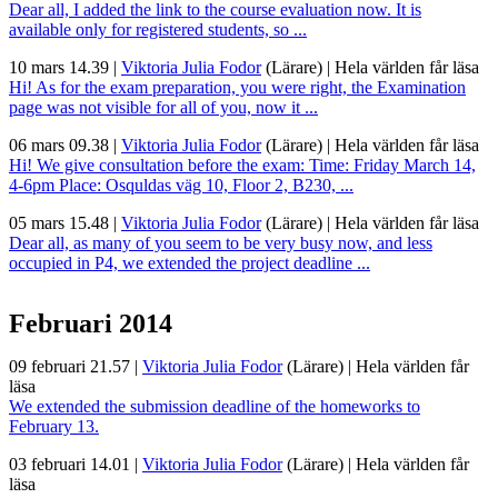
Dear all, I added the link to the course evaluation now. It is
available only for registered students, so ...
10 mars 14.39
|
Viktoria Julia Fodor
(Lärare)
|
Hela världen får läsa
Hi! As for the exam preparation, you were right, the Examination
page was not visible for all of you, now it ...
06 mars 09.38
|
Viktoria Julia Fodor
(Lärare)
|
Hela världen får läsa
Hi! We give consultation before the exam: Time: Friday March 14,
4-6pm Place: Osquldas väg 10, Floor 2, B230, ...
05 mars 15.48
|
Viktoria Julia Fodor
(Lärare)
|
Hela världen får läsa
Dear all, as many of you seem to be very busy now, and less
occupied in P4, we extended the project deadline ...
Februari 2014
09 februari 21.57
|
Viktoria Julia Fodor
(Lärare)
|
Hela världen får
läsa
We extended the submission deadline of the homeworks to
February 13.
03 februari 14.01
|
Viktoria Julia Fodor
(Lärare)
|
Hela världen får
läsa