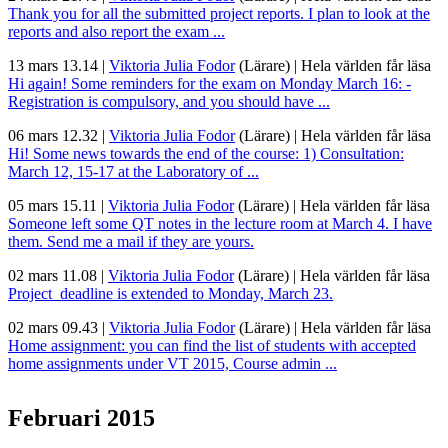
Thank you for all the submitted project reports. I plan to look at the
reports and also report the exam ...
13 mars 13.14
|
Viktoria Julia Fodor
(Lärare)
|
Hela världen får läsa
Hi again! Some reminders for the exam on Monday March 16: -
Registration is compulsory, and you should have ...
06 mars 12.32
|
Viktoria Julia Fodor
(Lärare)
|
Hela världen får läsa
Hi! Some news towards the end of the course: 1) Consultation:
March 12, 15-17 at the Laboratory of ...
05 mars 15.11
|
Viktoria Julia Fodor
(Lärare)
|
Hela världen får läsa
Someone left some QT notes in the lecture room at March 4. I have
them. Send me a mail if they are yours.
02 mars 11.08
|
Viktoria Julia Fodor
(Lärare)
|
Hela världen får läsa
Project deadline is extended to Monday, March 23.
02 mars 09.43
|
Viktoria Julia Fodor
(Lärare)
|
Hela världen får läsa
Home assignment: you can find the list of students with accepted
home assignments under VT 2015, Course admin ...
Februari 2015