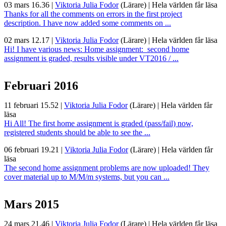
03 mars 16.36
|
Viktoria Julia Fodor
(Lärare)
|
Hela världen får läsa
Thanks for all the comments on errors in the first project
description. I have now added some comments on ...
02 mars 12.17
|
Viktoria Julia Fodor
(Lärare)
|
Hela världen får läsa
Hi! I have various news: Home assignment: second home
assignment is graded, results visible under VT2016 / ...
Februari 2016
11 februari 15.52
|
Viktoria Julia Fodor
(Lärare)
|
Hela världen får
läsa
Hi All! The first home assignment is graded (pass/fail) now,
registered students should be able to see the ...
06 februari 19.21
|
Viktoria Julia Fodor
(Lärare)
|
Hela världen får
läsa
The second home assignment problems are now uploaded! They
cover material up to M/M/m systems, but you can ...
Mars 2015
24 mars 21.46
|
Viktoria Julia Fodor
(Lärare)
|
Hela världen får läsa