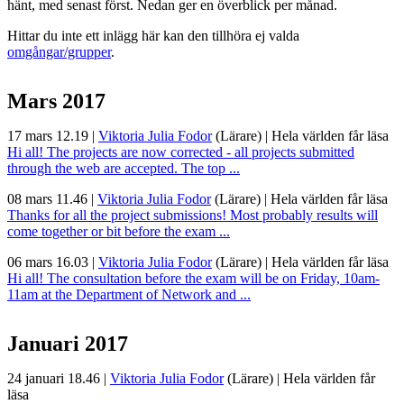
hänt, med senast först. Nedan ger en överblick per månad.
Hittar du inte ett inlägg här kan den tillhöra ej valda
omgångar/grupper
.
Mars 2017
17 mars 12.19
|
Viktoria Julia Fodor
(Lärare)
|
Hela världen får läsa
Hi all! The projects are now corrected - all projects submitted
through the web are accepted. The top ...
08 mars 11.46
|
Viktoria Julia Fodor
(Lärare)
|
Hela världen får läsa
Thanks for all the project submissions! Most probably results will
come together or bit before the exam ...
06 mars 16.03
|
Viktoria Julia Fodor
(Lärare)
|
Hela världen får läsa
Hi all! The consultation before the exam will be on Friday, 10am-
11am at the Department of Network and ...
Januari 2017
24 januari 18.46
|
Viktoria Julia Fodor
(Lärare)
|
Hela världen får
läsa