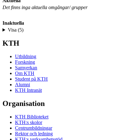
Aktuella
Det finns inga aktuella omgångar/ grupper
Inaktuella
Visa (5)
KTH
Utbildning
Forskning
Samverkan
Om KTH
Student på KTH
Alumni
KTH Intranät
Organisation
KTH Biblioteket
KTH:s skolor
Centrumbildningar
Rektor och ledning
KTH:s verksamhetsstöd