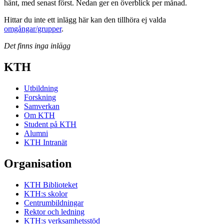
hänt, med senast först. Nedan ger en överblick per månad.
Hittar du inte ett inlägg här kan den tillhöra ej valda
omgångar/grupper
.
Det finns inga inlägg
KTH
Utbildning
Forskning
Samverkan
Om KTH
Student på KTH
Alumni
KTH Intranät
Organisation
KTH Biblioteket
KTH:s skolor
Centrumbildningar
Rektor och ledning
KTH:s verksamhetsstöd