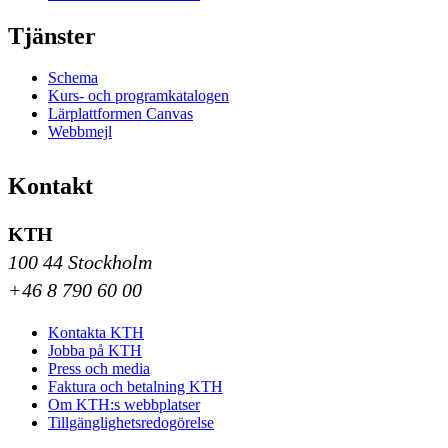
Tjänster
Schema
Kurs- och programkatalogen
Lärplattformen Canvas
Webbmejl
Kontakt
KTH
100 44 Stockholm
+46 8 790 60 00
Kontakta KTH
Jobba på KTH
Press och media
Faktura och betalning KTH
Om KTH:s webbplatser
Tillgänglighetsredogörelse