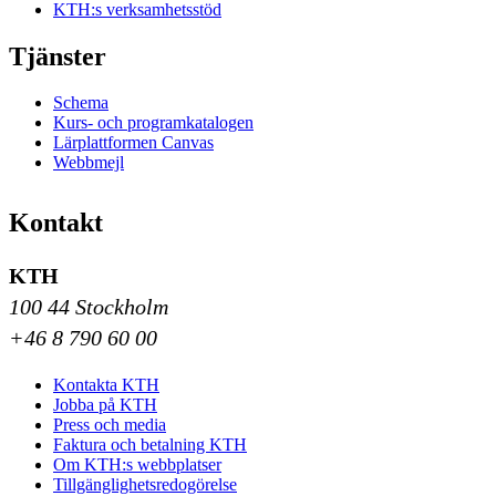
KTH:s verksamhetsstöd
Tjänster
Schema
Kurs- och programkatalogen
Lärplattformen Canvas
Webbmejl
Kontakt
KTH
100 44 Stockholm
+46 8 790 60 00
Kontakta KTH
Jobba på KTH
Press och media
Faktura och betalning KTH
Om KTH:s webbplatser
Tillgänglighetsredogörelse