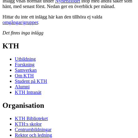
Inlägg visas normalt under
Nyhetsflödet
ihop med andra saker som
hänt, med senast först. Nedan ger en överblick per månad.
Hittar du inte ett inlägg här kan den tillhöra ej valda
omgångar/grupper
.
Det finns inga inlägg
KTH
Utbildning
Forskning
Samverkan
Om KTH
Student på KTH
Alumni
KTH Intranät
Organisation
KTH Biblioteket
KTH:s skolor
Centrumbildningar
Rektor och ledning