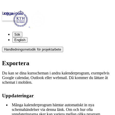
Logga in
kth.se
Sök
English
Handledningsmetodik för projektarbete
Exportera
Du kan se dina kursscheman i andra kalenderprogram, exempelvis
Google calendar, Outlook eller webmail. Då kommer du lättare åt
schemat i mobilen.
Uppdateringar
Många kalenderprogram hämtar automatiskt in nya
schemahändelser via denna länk. Om och hur ofta
uppdateringarna sker kan variera mellan olika program.