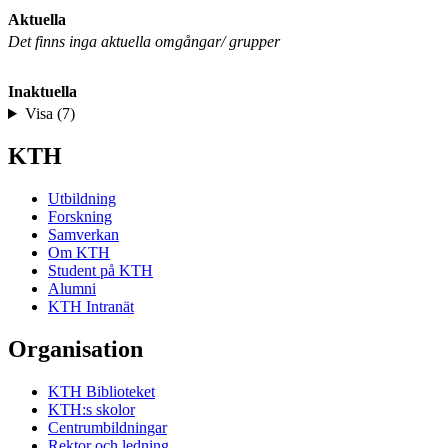
Aktuella
Det finns inga aktuella omgångar/ grupper
Inaktuella
Visa (7)
KTH
Utbildning
Forskning
Samverkan
Om KTH
Student på KTH
Alumni
KTH Intranät
Organisation
KTH Biblioteket
KTH:s skolor
Centrumbildningar
Rektor och ledning