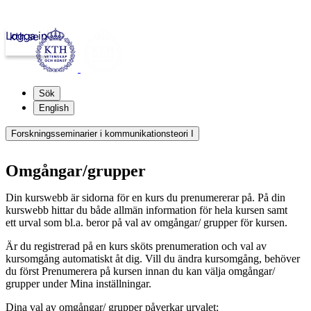
Logga in
kth.se
Sök
English
Forskningsseminarier i kommunikationsteori I
Omgångar/grupper
Din kurswebb är sidorna för en kurs du prenumererar på. På din
kurswebb hittar du både allmän information för hela kursen samt
ett urval som bl.a. beror på val av omgångar/ grupper för kursen.
Är du registrerad på en kurs sköts prenumeration och val av
kursomgång automatiskt åt dig. Vill du ändra kursomgång, behöver
du först Prenumerera på kursen innan du kan välja omgångar/
grupper under Mina inställningar.
Dina val av omgångar/ grupper påverkar urvalet: