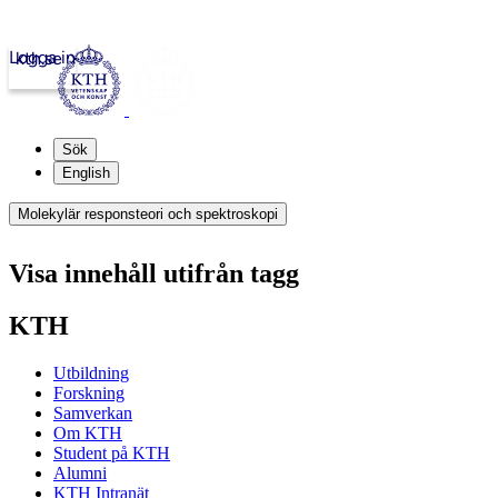
Logga in
kth.se
Sök
English
Molekylär responsteori och spektroskopi
Visa innehåll utifrån tagg
KTH
Utbildning
Forskning
Samverkan
Om KTH
Student på KTH
Alumni
KTH Intranät