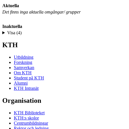
Aktuella
Det finns inga aktuella omgångar/ grupper
Inaktuella
Visa (4)
KTH
Utbildning
Forskning
Samverkan
Om KTH
Student på KTH
Alumni
KTH Intranät
Organisation
KTH Biblioteket
KTH:s skolor
Centrumbildningar
Rektor och ledning