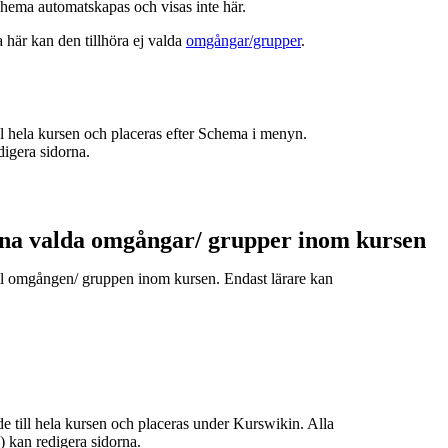
hema automatskapas och visas inte här.
a här kan den tillhöra ej valda
omgångar/grupper
.
ill hela kursen och placeras efter Schema i menyn.
digera sidorna.
ina valda omgångar/ grupper inom kursen
till omgången/ gruppen inom kursen. Endast lärare kan
de till hela kursen och placeras under Kurswikin. Alla
e) kan redigera sidorna.