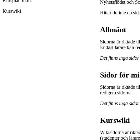
Kursplan m.m.
Nyhetsflödet och Sc
Kurswiki
Hittar du inte en sid
Allmänt
Sidorna är riktade t
Endast lärare kan re
Det finns inga sidor
Sidor för m
Sidorna är riktade 
redigera sidorna.
Det finns inga sidor
Kurswiki
Wikisidorna är rikta
(studenter och lärar