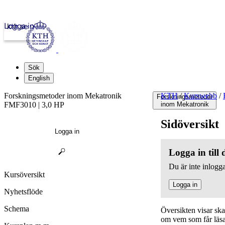
Logga in
kth.se
Sök
English
Forskningsmetoder inom Mekatronik
KTH
/
Kurswebb
/
Forskningsmetoder
FMF3010 | 3,0 HP
inom Mekatronik
Sidöversikt
Logga in
Logga in till
Du är inte inlogga
Kursöversikt
Logga in
Nyhetsflöde
Schema
Översikten visar sk
om vem som får läsa,