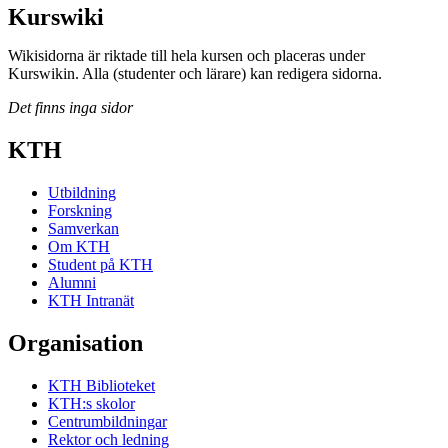
Kurswiki
Wikisidorna är riktade till hela kursen och placeras under
Kurswikin. Alla (studenter och lärare) kan redigera sidorna.
Det finns inga sidor
KTH
Utbildning
Forskning
Samverkan
Om KTH
Student på KTH
Alumni
KTH Intranät
Organisation
KTH Biblioteket
KTH:s skolor
Centrumbildningar
Rektor och ledning