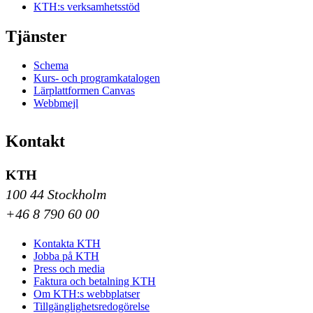
KTH:s verksamhetsstöd
Tjänster
Schema
Kurs- och programkatalogen
Lärplattformen Canvas
Webbmejl
Kontakt
KTH
100 44 Stockholm
+46 8 790 60 00
Kontakta KTH
Jobba på KTH
Press och media
Faktura och betalning KTH
Om KTH:s webbplatser
Tillgänglighetsredogörelse