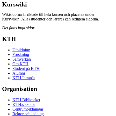
Kurswiki
Wikisidorna är riktade till hela kursen och placeras under
Kurswikin. Alla (studenter och lärare) kan redigera sidorna.
Det finns inga sidor
KTH
Utbildning
Forskning
Samverkan
Om KTH
Student på KTH
Alumni
KTH Intranät
Organisation
KTH Biblioteket
KTH:s skolor
Centrumbildningar
Rektor och ledning