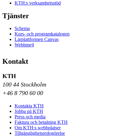
KTH:s verksamhetsstöd
Tjänster
Schema
Kurs- och programkatalogen
Lärplattformen Canvas
Webbmejl
Kontakt
KTH
100 44 Stockholm
+46 8 790 60 00
Kontakta KTH
Jobba på KTH
Press och media
Faktura och betalning KTH
Om KTH:s webbplatser
Tillgänglighetsredogörelse