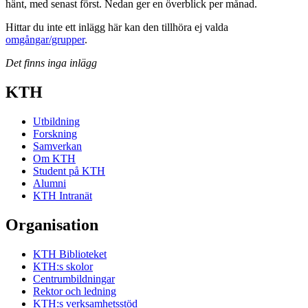
hänt, med senast först. Nedan ger en överblick per månad.
Hittar du inte ett inlägg här kan den tillhöra ej valda
omgångar/grupper
.
Det finns inga inlägg
KTH
Utbildning
Forskning
Samverkan
Om KTH
Student på KTH
Alumni
KTH Intranät
Organisation
KTH Biblioteket
KTH:s skolor
Centrumbildningar
Rektor och ledning
KTH:s verksamhetsstöd