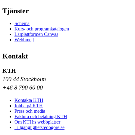
Tjänster
Schema
Kurs- och programkatalogen
Lärplattformen Canvas
Webbmejl
Kontakt
KTH
100 44 Stockholm
+46 8 790 60 00
Kontakta KTH
Jobba på KTH
Press och media
Faktura och betalning KTH
Om KTH:s webbplatser
Tillgänglighetsredogörelse