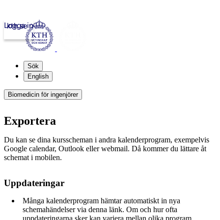
Logga in
kth.se
Sök
English
Biomedicin för ingenjörer
Exportera
Du kan se dina kursscheman i andra kalenderprogram, exempelvis
Google calendar, Outlook eller webmail. Då kommer du lättare åt
schemat i mobilen.
Uppdateringar
Många kalenderprogram hämtar automatiskt in nya
schemahändelser via denna länk. Om och hur ofta
uppdateringarna sker kan variera mellan olika program.