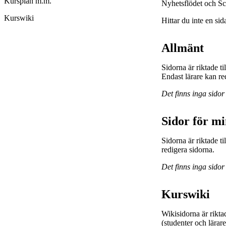
Kursplan m.m.
Nyhetsflödet och Sc
Kurswiki
Hittar du inte en sid
Allmänt
Sidorna är riktade t
Endast lärare kan re
Det finns inga sidor
Sidor för m
Sidorna är riktade 
redigera sidorna.
Det finns inga sidor
Kurswiki
Wikisidorna är rikta
(studenter och lärar