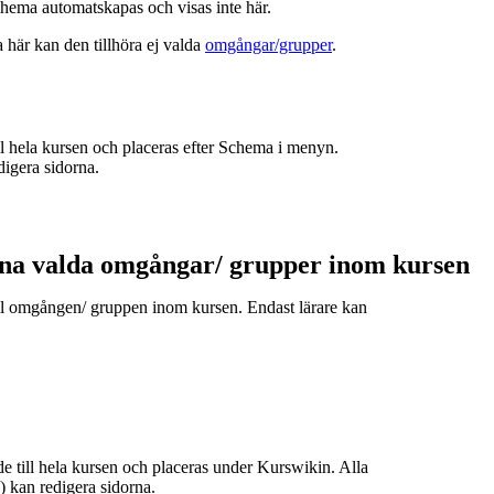
hema automatskapas och visas inte här.
a här kan den tillhöra ej valda
omgångar/grupper
.
ill hela kursen och placeras efter Schema i menyn.
digera sidorna.
ina valda omgångar/ grupper inom kursen
till omgången/ gruppen inom kursen. Endast lärare kan
de till hela kursen och placeras under Kurswikin. Alla
e) kan redigera sidorna.