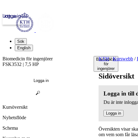
Logga in
kth.se
Sök
English
Biomedicin för ingenjörer
KTH
/
Kurswebb
/
Biomedicin
FSK3532 | 7,5 HP
för
ingenjörer
Sidöversikt
Logga in
Logga in till
Du är inte inlogga
Kursöversikt
Logga in
Nyhetsflöde
Schema
Översikten visar sk
om vem som får läsa,