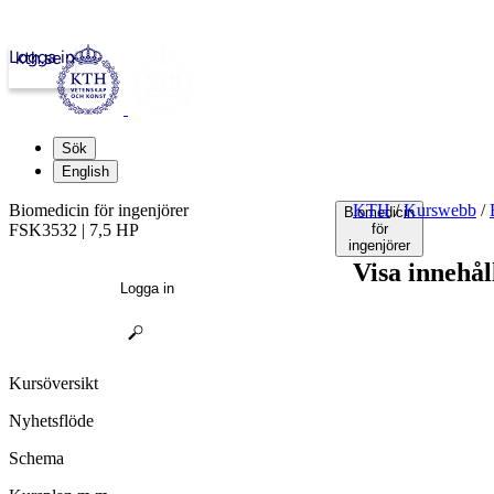
Logga in
kth.se
Sök
English
Biomedicin för ingenjörer
KTH
/
Kurswebb
/
Biomedicin
FSK3532 | 7,5 HP
för
ingenjörer
Visa innehål
Logga in
Kursöversikt
Nyhetsflöde
Schema