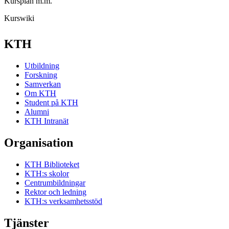
Kursplan m.m.
Kurswiki
KTH
Utbildning
Forskning
Samverkan
Om KTH
Student på KTH
Alumni
KTH Intranät
Organisation
KTH Biblioteket
KTH:s skolor
Centrumbildningar
Rektor och ledning
KTH:s verksamhetsstöd
Tjänster