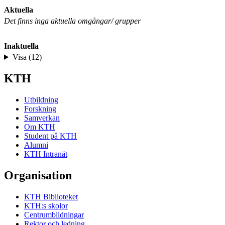
Aktuella
Det finns inga aktuella omgångar/ grupper
Inaktuella
Visa (12)
KTH
Utbildning
Forskning
Samverkan
Om KTH
Student på KTH
Alumni
KTH Intranät
Organisation
KTH Biblioteket
KTH:s skolor
Centrumbildningar
Rektor och ledning