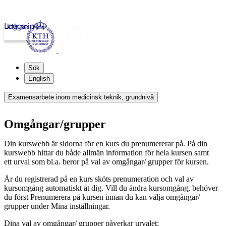
Logga in
kth.se
Sök
English
Examensarbete inom medicinsk teknik, grundnivå
Omgångar/grupper
Din kurswebb är sidorna för en kurs du prenumererar på. På din
kurswebb hittar du både allmän information för hela kursen samt
ett urval som bl.a. beror på val av omgångar/ grupper för kursen.
Är du registrerad på en kurs sköts prenumeration och val av
kursomgång automatiskt åt dig. Vill du ändra kursomgång, behöver
du först Prenumerera på kursen innan du kan välja omgångar/
grupper under Mina inställningar.
Dina val av omgångar/ grupper påverkar urvalet: