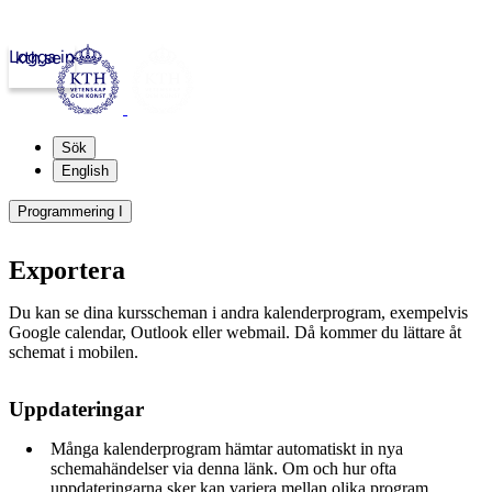
Logga in
kth.se
Sök
English
Programmering I
Exportera
Du kan se dina kursscheman i andra kalenderprogram, exempelvis
Google calendar, Outlook eller webmail. Då kommer du lättare åt
schemat i mobilen.
Uppdateringar
Många kalenderprogram hämtar automatiskt in nya
schemahändelser via denna länk. Om och hur ofta
uppdateringarna sker kan variera mellan olika program.