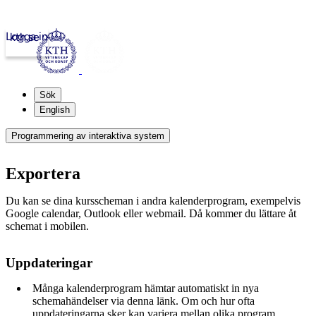
Logga in
kth.se
Sök
English
Programmering av interaktiva system
Exportera
Du kan se dina kursscheman i andra kalenderprogram, exempelvis
Google calendar, Outlook eller webmail. Då kommer du lättare åt
schemat i mobilen.
Uppdateringar
Många kalenderprogram hämtar automatiskt in nya
schemahändelser via denna länk. Om och hur ofta
uppdateringarna sker kan variera mellan olika program.