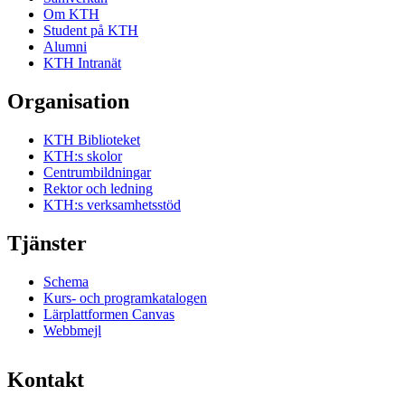
Om KTH
Student på KTH
Alumni
KTH Intranät
Organisation
KTH Biblioteket
KTH:s skolor
Centrumbildningar
Rektor och ledning
KTH:s verksamhetsstöd
Tjänster
Schema
Kurs- och programkatalogen
Lärplattformen Canvas
Webbmejl
Kontakt