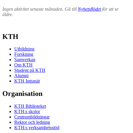
Ingen aktivitet senaste månaden. Gå till
Nyhetsflödet
för att se
äldre.
KTH
Utbildning
Forskning
Samverkan
Om KTH
Student på KTH
Alumni
KTH Intranät
Organisation
KTH Biblioteket
KTH:s skolor
Centrumbildningar
Rektor och ledning
KTH:s verksamhetsstöd