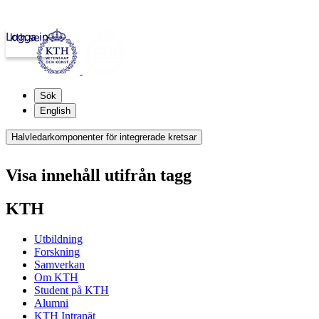
Logga in
kth.se
Sök
English
Halvledarkomponenter för integrerade kretsar
Visa innehåll utifrån tagg
KTH
Utbildning
Forskning
Samverkan
Om KTH
Student på KTH
Alumni
KTH Intranät