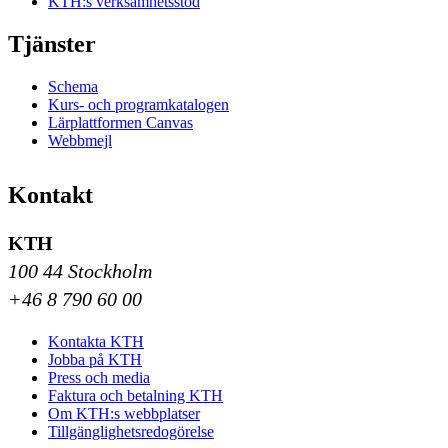
KTH:s verksamhetsstöd
Tjänster
Schema
Kurs- och programkatalogen
Lärplattformen Canvas
Webbmejl
Kontakt
KTH
100 44 Stockholm
+46 8 790 60 00
Kontakta KTH
Jobba på KTH
Press och media
Faktura och betalning KTH
Om KTH:s webbplatser
Tillgänglighetsredogörelse