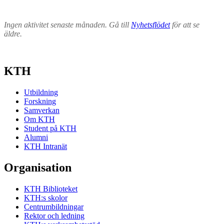
Ingen aktivitet senaste månaden. Gå till
Nyhetsflödet
för att se
äldre.
KTH
Utbildning
Forskning
Samverkan
Om KTH
Student på KTH
Alumni
KTH Intranät
Organisation
KTH Biblioteket
KTH:s skolor
Centrumbildningar
Rektor och ledning