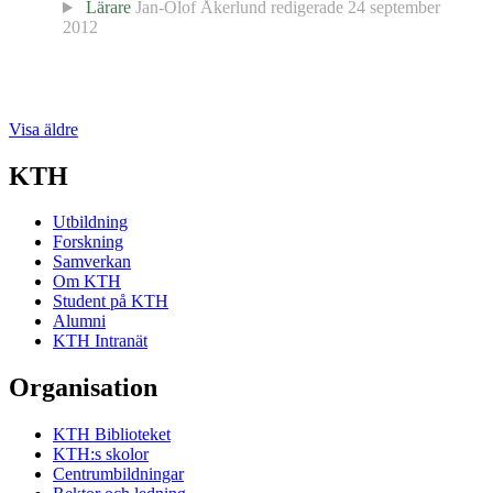
Lärare
Jan-Olof Åkerlund
redigerade
24 september
2012
Visa äldre
KTH
Utbildning
Forskning
Samverkan
Om KTH
Student på KTH
Alumni
KTH Intranät
Organisation
KTH Biblioteket
KTH:s skolor
Centrumbildningar