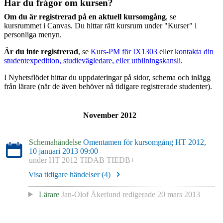
Har du frågor om kursen?
Om du är registrerad på en aktuell kursomgång
, se
kursrummet i Canvas. Du hittar rätt kursrum under "Kurser" i
personliga menyn.
Är du inte registrerad
, se
Kurs-PM för IX1303
eller
kontakta din
studentexpedition, studievägledare, eller utbilningskansli
.
I Nyhetsflödet hittar du uppdateringar på sidor, schema och inlägg
från lärare (när de även behöver nå tidigare registrerade studenter).
November 2012
Schemahändelse
Omentamen för kursomgång HT 2012,
10 januari 2013 09:00
under
HT 2012 TIDAB TIEDB+
Visa tidigare händelser (
4
)
Lärare
Jan-Olof Åkerlund
redigerade
20 mars 2013