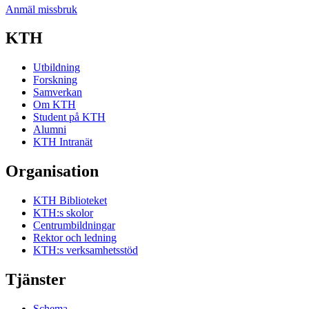
Anmäl missbruk
KTH
Utbildning
Forskning
Samverkan
Om KTH
Student på KTH
Alumni
KTH Intranät
Organisation
KTH Biblioteket
KTH:s skolor
Centrumbildningar
Rektor och ledning
KTH:s verksamhetsstöd
Tjänster
Schema