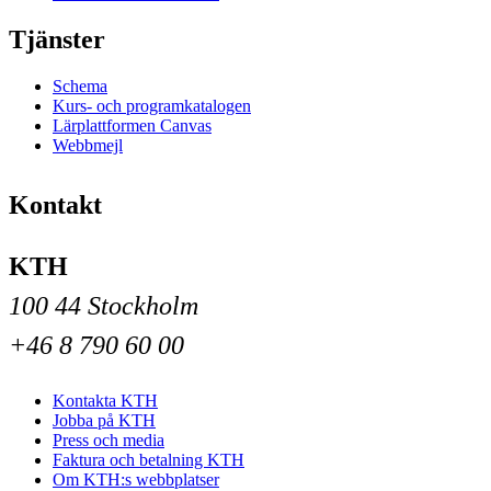
Tjänster
Schema
Kurs- och programkatalogen
Lärplattformen Canvas
Webbmejl
Kontakt
KTH
100 44 Stockholm
+46 8 790 60 00
Kontakta KTH
Jobba på KTH
Press och media
Faktura och betalning KTH
Om KTH:s webbplatser