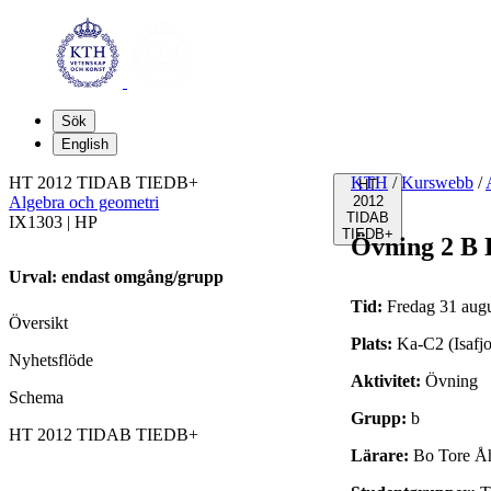
Sök
English
HT 2012 TIDAB TIEDB+
KTH
/
Kurswebb
/
HT
Algebra och geometri
2012
TIDAB
IX1303 | HP
TIEDB+
Övning 2 B
Urval: endast omgång/grupp
Tid:
Fredag 31 augu
Översikt
Plats:
Ka-C2 (Isafj
Nyhetsflöde
Aktivitet:
Övning
Schema
Grupp:
b
HT 2012 TIDAB TIEDB+
Lärare:
Bo Tore Åh