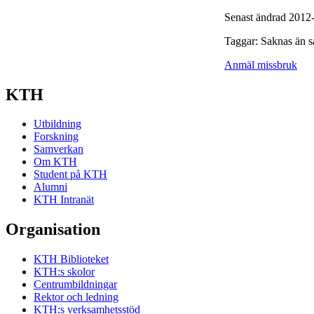
Senast ändrad 2012
Taggar: Saknas än s
Anmäl missbruk
KTH
Utbildning
Forskning
Samverkan
Om KTH
Student på KTH
Alumni
KTH Intranät
Organisation
KTH Biblioteket
KTH:s skolor
Centrumbildningar
Rektor och ledning
KTH:s verksamhetsstöd