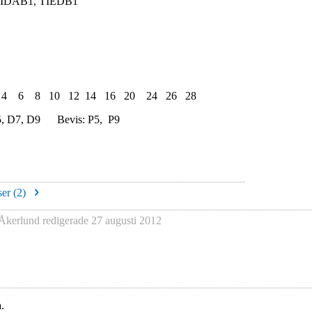
IDAB1, TIEDB1
: 2 4 6 8 10 12 14 16 20 24 26 28
5, D7, D9 Bevis: P5, P9
er (
2
)
 Åkerlund
redigerade
27 augusti 2012
.