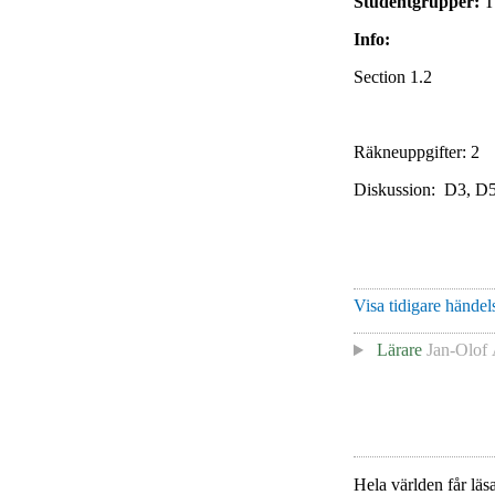
Studentgrupper:
T
Info:
Section 1.2
Räkneuppgifter
Diskussion: D3, D
Visa tidigare händels
Lärare
Jan-Olof
Hela världen får läsa