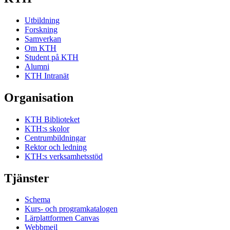
Utbildning
Forskning
Samverkan
Om KTH
Student på KTH
Alumni
KTH Intranät
Organisation
KTH Biblioteket
KTH:s skolor
Centrumbildningar
Rektor och ledning
KTH:s verksamhetsstöd
Tjänster
Schema
Kurs- och programkatalogen
Lärplattformen Canvas
Webbmejl