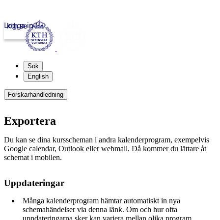
Logga in
kth.se
Sök
English
Forskarhandledning
Exportera
Du kan se dina kursscheman i andra kalenderprogram, exempelvis
Google calendar, Outlook eller webmail. Då kommer du lättare åt
schemat i mobilen.
Uppdateringar
Många kalenderprogram hämtar automatiskt in nya
schemahändelser via denna länk. Om och hur ofta
uppdateringarna sker kan variera mellan olika program.