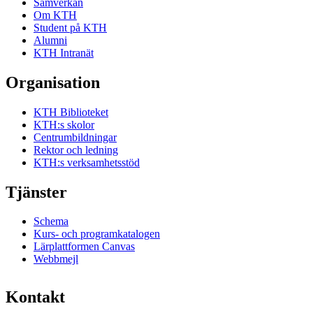
Samverkan
Om KTH
Student på KTH
Alumni
KTH Intranät
Organisation
KTH Biblioteket
KTH:s skolor
Centrumbildningar
Rektor och ledning
KTH:s verksamhetsstöd
Tjänster
Schema
Kurs- och programkatalogen
Lärplattformen Canvas
Webbmejl
Kontakt