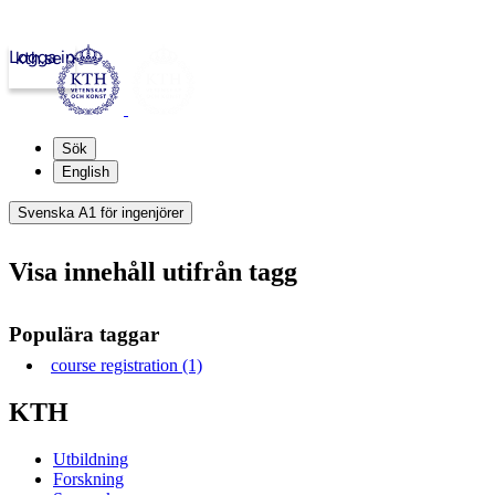
Logga in
kth.se
Sök
English
Svenska A1 för ingenjörer
Visa innehåll utifrån tagg
Populära taggar
course registration (1)
KTH
Utbildning
Forskning