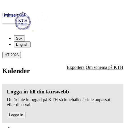
Logga in
kth.se
Sök
English
HT 2026
Exportera
Om schema på KTH
Kalender
Logga in till din kurswebb
Du är inte inloggad på KTH så innehållet är inte anpassat
efter dina val.
Logga in