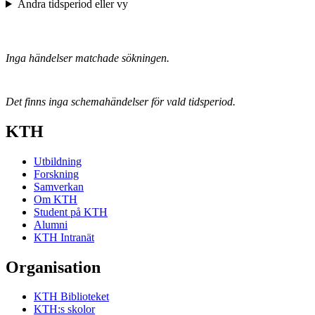
Ändra tidsperiod eller vy
Inga händelser matchade sökningen.
Det finns inga schemahändelser för vald tidsperiod.
KTH
Utbildning
Forskning
Samverkan
Om KTH
Student på KTH
Alumni
KTH Intranät
Organisation
KTH Biblioteket
KTH:s skolor