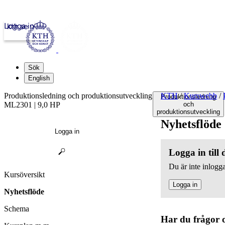
Logga in
kth.se
Sök
English
Produktionsledning och produktionsutveckling
KTH
/
Kurswebb
/
Produktionsledning
ML2301 | 9,0 HP
och
produktionsutveckling
Nyhetsflöde
Logga in
Logga in till
Du är inte inlogga
Kursöversikt
Logga in
Nyhetsflöde
Schema
Har du frågor 