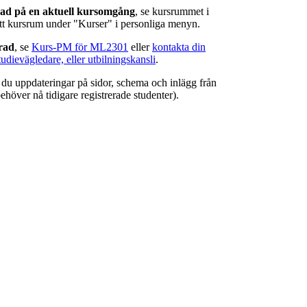
rad på en aktuell kursomgång
, se kursrummet i
ätt kursrum under "Kurser" i personliga menyn.
erad
, se
Kurs-PM för ML2301
eller
kontakta din
tudievägledare, eller utbilningskansli
.
r du uppdateringar på sidor, schema och inlägg från
ehöver nå tidigare registrerade studenter).