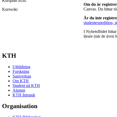
Kursplan m.m.
Om du är registre
Canvas. Du hittar r
Kurswiki
Är du inte registr
studentexpedition, s
I Nyhetsflödet hitta
lärare (när de även b
KTH
Utbildning
Forskning
Samverkan
Om KTH
Student på KTH
Alumni
KTH Intranät
Organisation