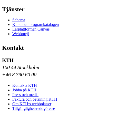
Tjänster
Schema
Kurs- och programkatalogen
Lärplattformen Canvas
Webbmejl
Kontakt
KTH
100 44 Stockholm
+46 8 790 60 00
Kontakta KTH
Jobba på KTH
Press och media
Faktura och betalning KTH
Om KTH:s webbplatser
Tillgänglighetsredogörelse