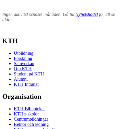
Ingen aktivitet senaste månaden. Gå till
Nyhetsflödet
för att se
äldre.
KTH
Utbildning
Forskning
Samverkan
Om KTH
Student på KTH
Alumni
KTH Intranät
Organisation
KTH Biblioteket
KTH:s skolor
Centrumbildningar
Rektor och ledning