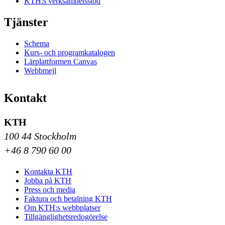
KTH:s verksamhetsstöd
Tjänster
Schema
Kurs- och programkatalogen
Lärplattformen Canvas
Webbmejl
Kontakt
KTH
100 44 Stockholm
+46 8 790 60 00
Kontakta KTH
Jobba på KTH
Press och media
Faktura och betalning KTH
Om KTH:s webbplatser
Tillgänglighetsredogörelse