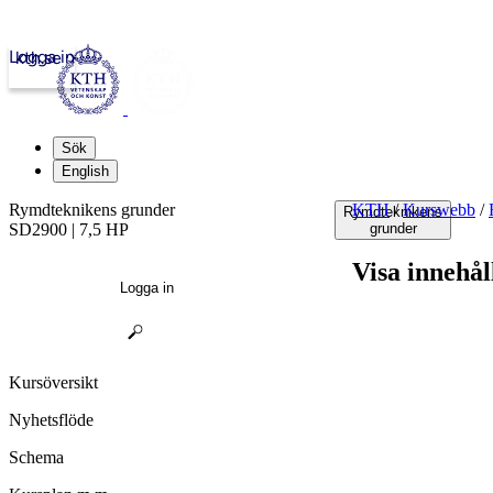
Logga in
kth.se
Sök
English
Rymdteknikens grunder
KTH
/
Kurswebb
/
Rymdteknikens
SD2900 | 7,5 HP
grunder
Visa innehål
Logga in
Kursöversikt
Nyhetsflöde
Schema