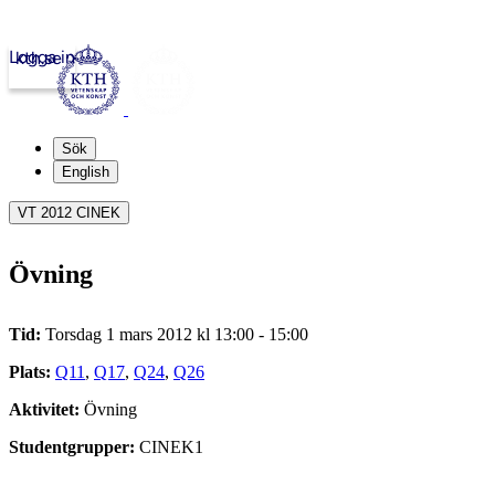
Logga in
kth.se
Sök
English
VT 2012 CINEK
Övning
Tid:
Torsdag 1 mars 2012 kl 13:00 - 15:00
Plats:
Q11
,
Q17
,
Q24
,
Q26
Aktivitet:
Övning
Studentgrupper:
CINEK1