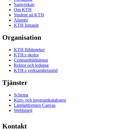
Samverkan
Om KTH
Student på KTH
Alumni
KTH Intranät
Organisation
KTH Biblioteket
KTH:s skolor
Centrumbildningar
Rektor och ledning
KTH:s verksamhetsstöd
Tjänster
Schema
Kurs- och programkatalogen
Lärplattformen Canvas
Webbmejl
Kontakt