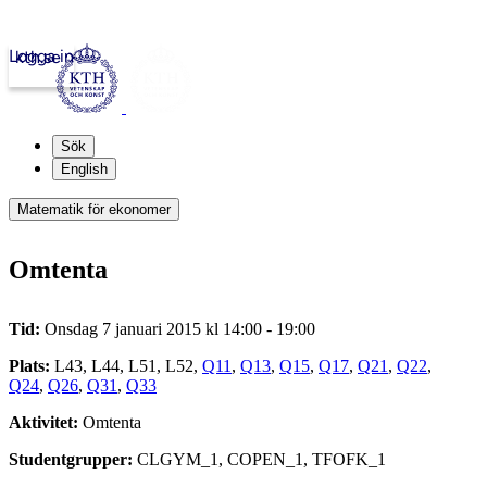
Logga in
kth.se
Sök
English
Matematik för ekonomer
Omtenta
Tid:
Onsdag 7 januari 2015 kl 14:00 - 19:00
Plats:
L43, L44, L51, L52,
Q11
,
Q13
,
Q15
,
Q17
,
Q21
,
Q22
,
Q24
,
Q26
,
Q31
,
Q33
Aktivitet:
Omtenta
Studentgrupper:
CLGYM_1, COPEN_1, TFOFK_1