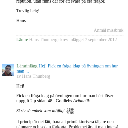
reptition, utan finns där för att svara på era frågor.
Trevlig helg!
Hans
Anmäl missbruk
Lärare
Hans Thunberg
skrev inlägget
7 september 2012
Lärarinlägg
Hej! Fick en fråga idag på övningen om hur
man ...
av
Hans Thunberg
Hej!
Fick en fråga idag på övningen om hur man bäst löser
uppgift 2 p sidan 48 i Gottliebs
Aritmetik
3289
8008
Skriv så enkelt som möjligt
.
I princip är det lätt, bara att primfaktorisera täljare och
nämnare och sedan förkorta. Problemet är att man inte så