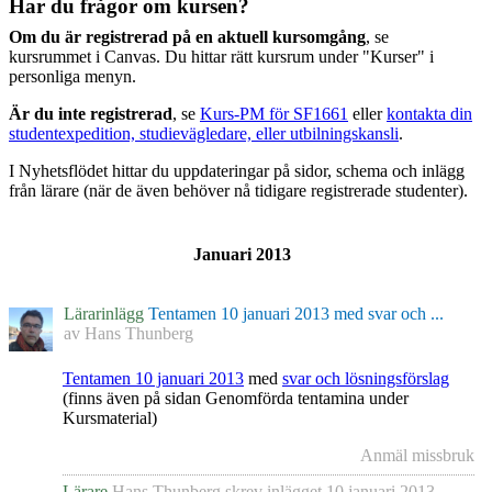
Har du frågor om kursen?
Om du är registrerad på en aktuell kursomgång
, se
kursrummet i Canvas. Du hittar rätt kursrum under "Kurser" i
personliga menyn.
Är du inte registrerad
, se
Kurs-PM för SF1661
eller
kontakta din
studentexpedition, studievägledare, eller utbilningskansli
.
I Nyhetsflödet hittar du uppdateringar på sidor, schema och inlägg
från lärare (när de även behöver nå tidigare registrerade studenter).
Januari 2013
Lärarinlägg
Tentamen 10 januari 2013 med svar och ...
av
Hans Thunberg
Tentamen 10 januari 2013
med
svar och lösningsförslag
(finns även på sidan Genomförda tentamina under
Kursmaterial)
Anmäl missbruk
Lärare
Hans Thunberg
skrev inlägget
10 januari 2013