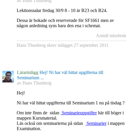
av
Hans Thunberg
Lektionssalar fredag 30/9 8 - 10 är B23 och B24.
Dessa är bokade och reserverade för SF1661 men av
någon anledning syns bara den ena i schemat.
Anmäl missbruk
Hans Thunberg
skrev inlägget
27 september 2011
Lärarinlägg
Hej! Ni har väl hittat upgifterna till
Seminarium ...
av
Hans Thunberg
Hej!
Ni har väl hittat upgifterna till Seminarium 1 nu på tisdag ?
Om inte finns de sidan
Seminarieuppgifter
här till höger i
mappen Kursmaterial.
Läs också om seminarierna på sidan
Seminarier
i mappen
Examination.