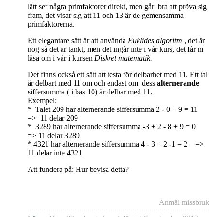
lätt ser några primfaktorer direkt, men går bra att pröva sig
fram, det visar sig att 11 och 13 är de gemensamma
primfaktorerna.
Ett elegantare sätt är att använda
Euklides algoritm
, det är
nog så det är tänkt, men det ingår inte i vår kurs, det får ni
läsa om i vår i kursen
Diskret matematik.
Det finns också ett sätt att testa för delbarhet med 11. Ett tal
är delbart med 11 om och endast om dess
alternerande
siffersumma ( i bas 10) är delbar med 11.
Exempel:
* Talet 209 har alternerande siffersumma 2 - 0 + 9 = 11
=> 11 delar 209
* 3289 har alternerande siffersumma -3 + 2 - 8 + 9 = 0
=> 11 delar 3289
* 4321 har alternerande siffersumma 4 - 3 + 2 -1 = 2 =>
11 delar inte 4321
Att fundera på: Hur bevisa detta?
Anmäl missbruk