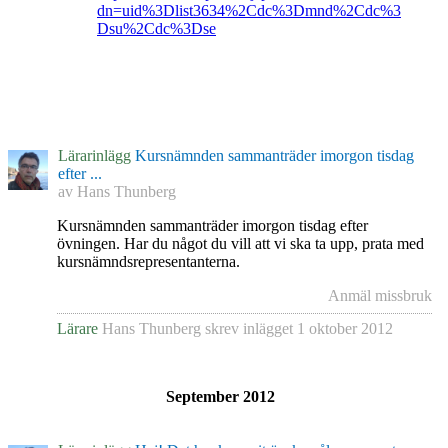
dn=uid%3Dlist3634%2Cdc%3Dmnd%2Cdc%3
Dsu%2Cdc%3Dse
Lärarinlägg
Kursnämnden sammanträder imorgon tisdag
efter ...
av
Hans Thunberg
Kursnämnden sammanträder imorgon tisdag efter
övningen. Har du något du vill att vi ska ta upp, prata med
kursnämndsrepresentanterna.
Anmäl missbruk
Lärare
Hans Thunberg
skrev inlägget
1 oktober 2012
September 2012