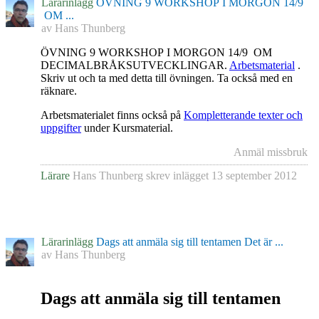
Lärarinlägg
ÖVNING 9 WORKSHOP I MORGON 14/9
OM ...
av
Hans Thunberg
ÖVNING 9 WORKSHOP I MORGON 14/9 OM
DECIMALBRÅKSUTVECKLINGAR.
Arbetsmaterial
.
Skriv ut och ta med detta till övningen. Ta också med en
räknare.
Arbetsmaterialet finns också på
Kompletterande texter och
uppgifter
under Kursmaterial.
Anmäl missbruk
Lärare
Hans Thunberg
skrev inlägget
13 september 2012
Lärarinlägg
Dags att anmäla sig till tentamen Det är ...
av
Hans Thunberg
Dags att anmäla sig till tentamen