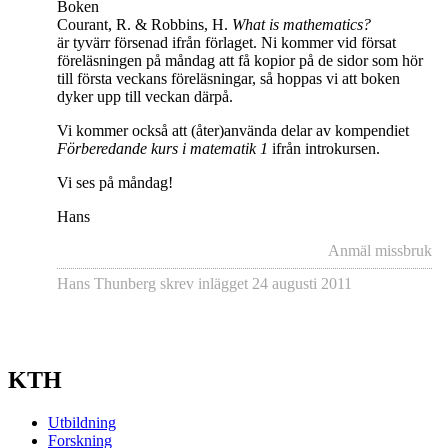
Boken
Courant, R. & Robbins, H.
What is mathematics?
är tyvärr försenad ifrån förlaget. Ni kommer vid försat
föreläsningen på måndag att få kopior på de sidor som hör
till första veckans föreläsningar, så hoppas vi att boken
dyker upp till veckan därpå.
Vi kommer också att (åter)använda delar av kompendiet
Förberedande kurs i matematik 1
ifrån introkursen.
Vi ses på måndag!
Hans
Anmäl missbruk
Hans Thunberg
skrev inlägget
24 augusti 2011
KTH
Utbildning
Forskning