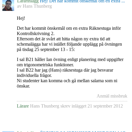
Lärarinlägg
Hej! Det har kommit önskemål om en extra ...
av
Hans Thunberg
Hej!
Det har kommit önskemål om en extra Räknestuga inför
Kontrollskrivning 2.
Eftersom det är svårt att hitta någon ny extra tid att
schemalägga har vi istället följande upplägg på övningen
på tisdag 25 september 13 - 15:
I sal B21 håller Ian övning enligt planering med uppgifter
om trigonometriska funktioner.
I sal B22 har jag (Hans) räknestuga där jag besvarar
individuella frågor.
Ni studenter kan komma och gå mellan salarna som ni
önskar.
Anmäl missbruk
Lärare
Hans Thunberg
skrev inlägget
21 september 2012