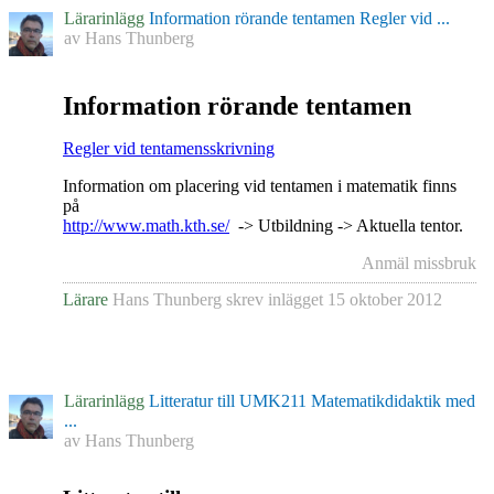
Lärarinlägg
Information rörande tentamen Regler vid ...
av
Hans Thunberg
Information rörande tentamen
Regler vid tentamensskrivning
Information om placering vid tentamen i matematik finns
på
http://www.math.kth.se/
-> Utbildning -> Aktuella tentor.
Anmäl missbruk
Lärare
Hans Thunberg
skrev inlägget
15 oktober 2012
Lärarinlägg
Litteratur till UMK211 Matematikdidaktik med
...
av
Hans Thunberg