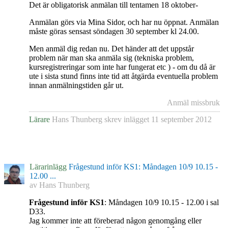
Det är obligatorisk anmälan till tentamen 18 oktober-
Anmälan görs via Mina Sidor, och har nu öppnat. Anmälan
måste göras sensast söndagen 30 september kl 24.00.
Men anmäl dig redan nu. Det händer att det uppstår
problem när man ska anmäla sig (tekniska problem,
kursregistreringar som inte har fungerat etc ) - om du då är
ute i sista stund finns inte tid att åtgärda eventuella problem
innan anmälningstiden går ut.
Anmäl missbruk
Lärare
Hans Thunberg
skrev inlägget
11 september 2012
Lärarinlägg
Frågestund inför KS1: Måndagen 10/9 10.15 -
12.00 ...
av
Hans Thunberg
Frågestund inför KS1
: Måndagen 10/9 10.15 - 12.00 i sal
D33.
Jag kommer inte att föreberad någon genomgång eller