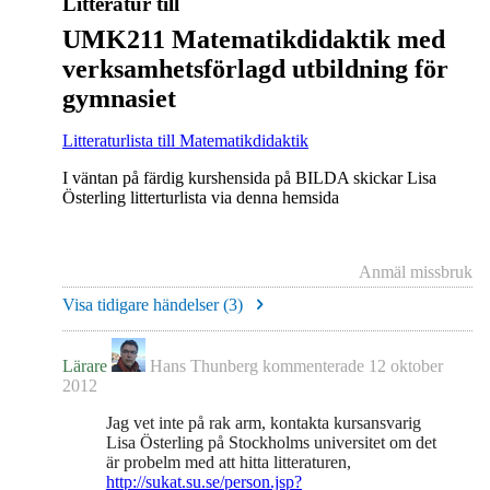
Litteratur till
UMK211 Matematikdidaktik med
verksamhetsförlagd utbildning för
gymnasiet
Litteraturlista till Matematikdidaktik
I väntan på färdig kurshensida på BILDA skickar Lisa
Österling litterturlista via denna hemsida
Anmäl missbruk
Visa tidigare händelser (
3
)
Lärare
Hans Thunberg
kommenterade
12 oktober
2012
Jag vet inte på rak arm, kontakta kursansvarig
Lisa Österling på Stockholms universitet om det
är probelm med att hitta litteraturen,
http://sukat.su.se/person.jsp?