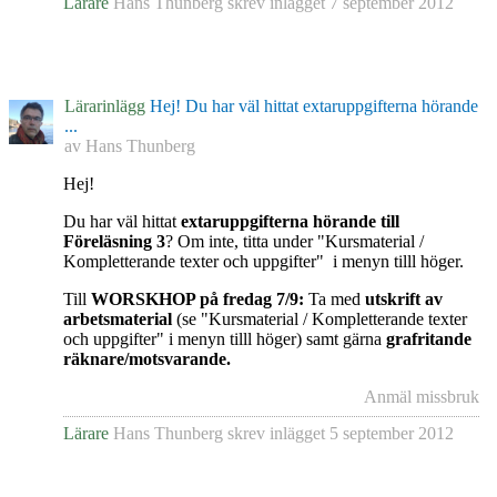
Lärare
Hans Thunberg
skrev inlägget
7 september 2012
Lärarinlägg
Hej! Du har väl hittat extaruppgifterna hörande
...
av
Hans Thunberg
Hej!
Du har väl hittat
extaruppgifterna hörande till
Föreläsning 3
? Om inte, titta under "Kursmaterial /
Kompletterande texter och uppgifter" i menyn tilll höger.
Till
WORSKHOP på fredag 7/9:
Ta med
utskrift av
arbetsmaterial
(se "Kursmaterial / Kompletterande texter
och uppgifter" i menyn tilll höger) samt gärna
grafritande
räknare/motsvarande.
Anmäl missbruk
Lärare
Hans Thunberg
skrev inlägget
5 september 2012