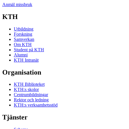
Anmäl missbruk
KTH
Utbildning
Forskning
Samverkan
Om KTH
Student på KTH
Alumni
KTH Intranät
Organisation
KTH Biblioteket
KTH:s skolor
Centrumbildningar
Rektor och ledning
KTH:s verksamhetsstöd
Tjänster