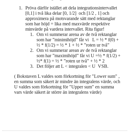
Pröva därför istället att dela integrationsintervallet
[0,1] i två lika delar [0, 1/2] och [1/2 , 1] och
approximera på motsvarande sätt med rektanglar
som har höjd = lika med maxvärde respektive
minvärde på vardera intervallet. Rita figur!
Om vi summerar arena av de två rektanglar
som har ”minimihöjd” får vi L = ½ * f(0) +
½ * f(1/2) = ½ * 1 + ½ * ”roten ur två”
Om vi summerar arean av de två rektanglar
som har ”maximihöjd” får vi U =½ * f(1/2) +
½* f(1) = ½ * ”roten ur två” + ½ * 2
Det följer att L < integralen < U VSB.
( Bokstaven L valdes som förkortning för "Lower sum" ,
en summa som säkert är mindre än integralens värde, och
U valdes som förkortning för "Upper sum" en summa
vars värde säkert är större än integralens värde)