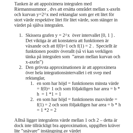
Tanken är att appoiximera integralen med
Riemannsummor , dvs att ersätta området mellan x-axeln
och kurvan y=2^x med rektanglar som ger ett litet för
stort värde respektive litet för litet värde, som stänger in
värdet på själva integralen.
Skissera grafen y = 2^x över intervallet [0, 1 ] .
Det viktiga är att konstatera att funktionen är
växande och att f(0)=1 och f(1) = 2 . Speciellt är
funktionen positiv överallt (så vi kan verkligen
tänka på integralen som ”arean mellan kurvan och
x-axeln”)
Den grövsta approximationen är att approximera
över hela integrationsintervallet i ett svep med
rektanglar,
en som har höjd = funktionens minsta värde
= f(0)= 1 och som följaktligen har area = b *
h = 1 *1 = 1
en som har höjd = funktionens maxvärde =
f(1) = 2 och som följaktligen har area = b * h
= 1 *2 = 2
Alltså ligger integralens värde mellan 1 och 2 – detta är
dock inte tillräckligt bra approximation, uppgiften kräver
lite ”snävare” instängning av värdet