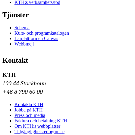
KTH:s verksamhetsstöd
Tjänster
Schema
Kurs- och programkatalogen
Lärplattformen Canvas
Webbmejl
Kontakt
KTH
100 44 Stockholm
+46 8 790 60 00
Kontakta KTH
Jobba på KTH
Press och media
Faktura och betalning KTH
Om KTH:s webbplatser
Tillgänglighetsredogörelse