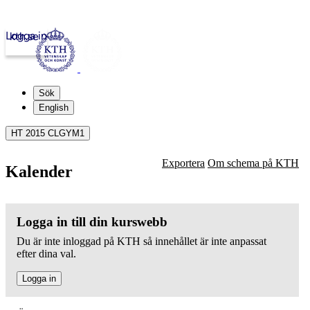
Logga in
kth.se
Sök
English
HT 2015 CLGYM1
Exportera
Om schema på KTH
Kalender
Logga in till din kurswebb
Du är inte inloggad på KTH så innehållet är inte anpassat
efter dina val.
Logga in