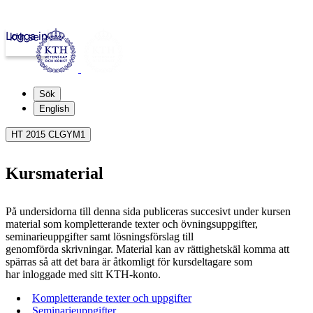
Logga in
kth.se
Sök
English
HT 2015 CLGYM1
Kursmaterial
På undersidorna till denna sida publiceras succesivt under kursen
material som kompletterande texter och övningsuppgifter,
seminarieuppgifter samt lösningsförslag till
genomförda skrivningar. Material kan av rättighetskäl komma att
spärras så att det bara är åtkomligt för kursdeltagare som
har inloggade med sitt KTH-konto.
Kompletterande texter och uppgifter
Seminarieuppgifter.