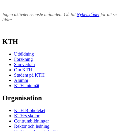
Ingen aktivitet senaste månaden. Gå till
Nyhetsflödet
för att se
äldre.
KTH
Utbildning
Forskning
Samverkan
Om KTH
Student på KTH
Alumni
KTH Intranät
Organisation
KTH Biblioteket
KTH:s skolor
Centrumbildningar
Rektor och ledning