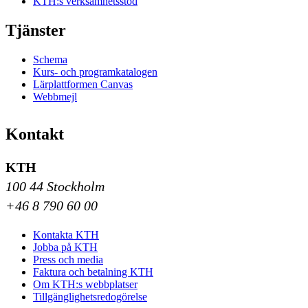
KTH:s verksamhetsstöd
Tjänster
Schema
Kurs- och programkatalogen
Lärplattformen Canvas
Webbmejl
Kontakt
KTH
100 44 Stockholm
+46 8 790 60 00
Kontakta KTH
Jobba på KTH
Press och media
Faktura och betalning KTH
Om KTH:s webbplatser
Tillgänglighetsredogörelse